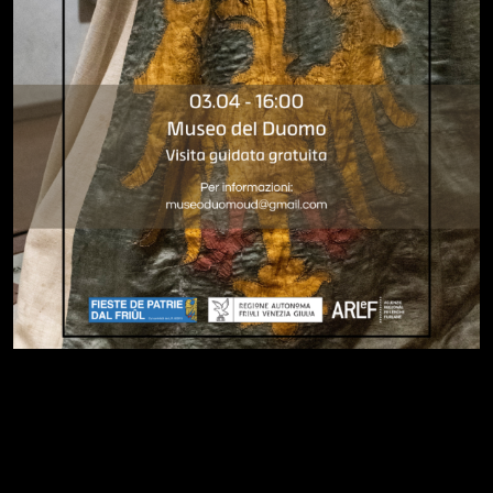
Avvisi
Furlan
Slovenščina
English
Deutsch