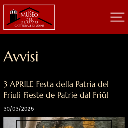
Home
Museo
Avvisi
Storia e arte
Sala 1 Battistero
Sala 2
Sala 3
3 APRILE Festa della Patria del
Sale superiori
Friuli Fieste de Patrie dal Friûl
Cattedrale
Chiesa B.V.Purità
30/03/2025
Chiese della parrocchia
Video