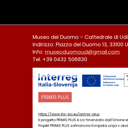
Museo del Duomo – Cattedrale di Ud
Indirizzo: Piazza del Duomo 13, 33100 
Info:
museoduomoud@gmail.com
Tel. +39 0432 506830
PRIMIS PLUS
https://www.ita-slo.eu/primis-plus
Il progetto PRIMIS PLUS è co-finanziato dall’Unione
Projekt PRIMIS PLUS sofinancira Evropska unija v okvi