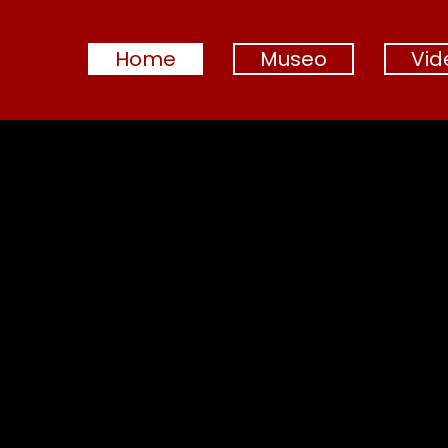
Home
Museo
Vid
Home
Museo
Storia e arte
Sala 1 Battistero
Sala 2
Sala 3
Sale superiori
Cattedrale
Chiesa B.V.Purità
Chiese della parrocchia
Video