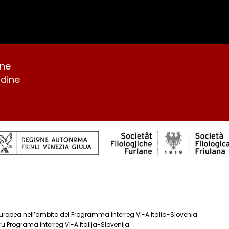
Avvisi
ine
Furlan
Slovenščina
English
Deutsch
Udine
 europea nell’ambito del Programma Interreg VI-A Italia-Slovenia.
ru Programa Interreg VI-A Italija-Slovenija.