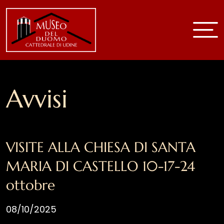
Home
Museo
Avvisi
Storia e arte
Sala 1 Battistero
Sala 2
Sala 3
VISITE ALLA CHIESA DI SANTA
Sale superiori
MARIA DI CASTELLO 10-17-24
Cattedrale
Chiesa B.V.Purità
ottobre
Chiese della parrocchia
08/10/2025
Video