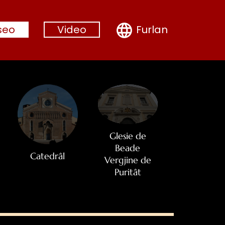
Furlan
seo
Video
Glesie de
Beade
Catedrâl
Vergjine de
Puritât