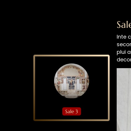
Sal
Inte 
secon
plui 
decor
Sale 3