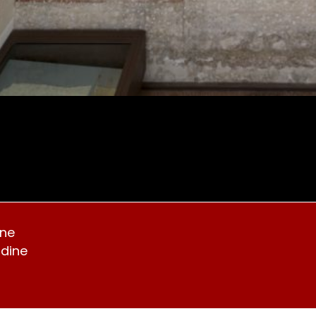
ine
Udine