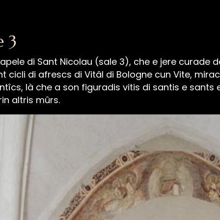
e 3
Italiano
Slovenščina
English
Deutsch
capele di Sant Nicolau (sale 3), che e jere curade de 
t cicli di afrescs di Vitâl di Bologne cun Vite, mira
antîcs, là che a son figuradis vitis di santis e sants
in altris mûrs.