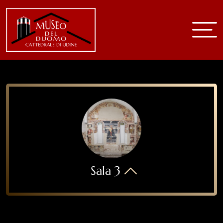
Home
Museo
Storia e arte
Sala 1 Battistero
Sala 2
Sala 3
Sale superiori
Cattedrale
Sala 3
Chiesa B.V.Purità
Chiese della parrocchia
Video