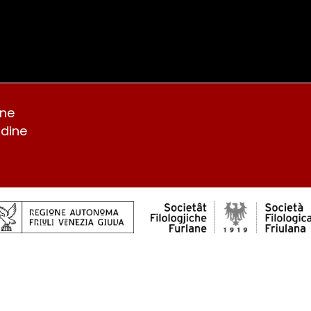
Italiano
Furlan
English
Deutsch
ine
Udine