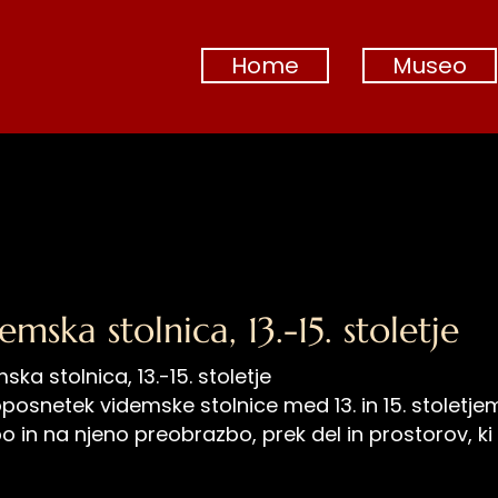
Home
Museo
Home
Museo
Zgodovina
Krstilnica
Soba 2
Soba 3
emska stolnica, 13.-15. stoletje
Zgornji prostori muzeja
Katedrala
ska stolnica, 13.-15. stoletje
Cerkev Blažene Brezmadežne Device
posnetek videmske stolnice med 13. in 15. stoletj
o in na njeno preobrazbo, prek del in prostorov, ki
Video