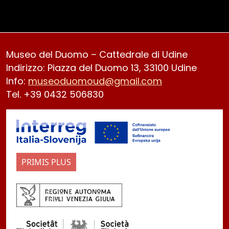
Museo del Duomo – Cattedrale di Udine
Indirizzo: Piazza del Duomo 13, 33100 Udine
Info:
museoduomoud@gmail.com
Tel. +39 0432 506830
PRIMIS PLUS