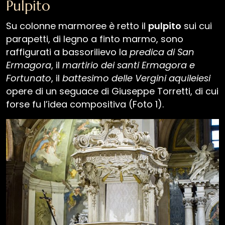
Pulpito
Avvisi
Su colonne marmoree è retto il
pulpito
sui cui
parapetti, di legno a finto marmo, sono
raffigurati a bassorilievo la
predica di San
Ermagora
, il
martirio dei santi Ermagora e
Furlan
Slovenščina
English
Deutsch
Fortunato
, il
battesimo delle Vergini aquileiesi
opere di un seguace di Giuseppe Torretti, di cui
forse fu l’idea compositiva (Foto 1).