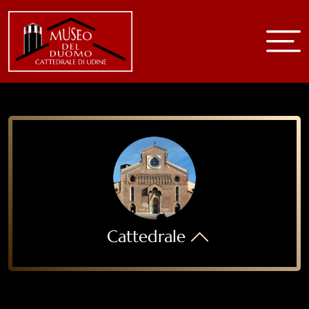
Home
Museo
Storia e arte
Sala 1 Battistero
Sala 2
Sala 3
Sale superiori
Cattedrale
Cattedrale
Chiesa B.V.Purità
Chiese della parrocchia
Video